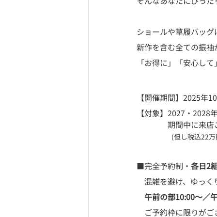
そんなあなたにぴった
ショールや草履バッグ
新作を含む全ての振袖
「お得に」「安心して
【開催期間】2025年10月
【対象】2027・202
　　　　期間中に来店
(但し税込22
■完全予約制・
各日2
　混雑を避け、ゆっく
午前の部10:00〜／
　ご予約枠に限りがご